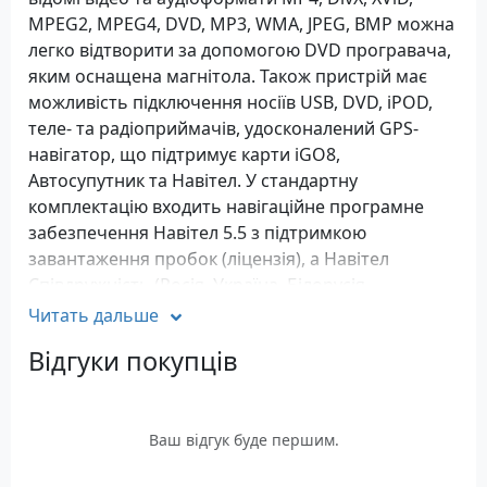
MPEG2, MPEG4, DVD, MP3, WMA, JPEG, BMP можна
легко відтворити за допомогою DVD програвача,
яким оснащена магнітола. Також пристрій має
можливість підключення носіїв USB, DVD, iPOD,
теле- та радіоприймачів, удосконалений GPS-
навігатор, що підтримує карти iGO8,
Автосупутник та Навітел. У стандартну
комплектацію входить навігаційне програмне
забезпечення Навітел 5.5 з підтримкою
завантаження пробок (ліцензія), а Навітел
Співдружність (Росія, Україна, Білорусія,
Казахстан) можна замовити додатково. Крім того,
Читать дальше
автомагнітола оснащена входом для камери
Відгуки покупців
заднього виду і Bluetooth профілем hands-free
для підключення телефону. У стандартну
комплектацію входить пульт дистанційного
керування.
Ваш відгук буде першим.
Kia Ceed 2012 RoadRover від світового лідера