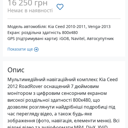
16 250 грн
Немає в наявності
Модель автомобіля: Kia Ceed 2010-2011, Venga-2013
Екран: роздільна здатність 800х480
GPS (підтримувані карти): iGO8, Navitel, Автосупутник
Показати ще
Опис
Мультимедійний навігаційний комплекс Kia Ceed
2012 RoadRover оснащений 7 дюймовим
монітором з цифровим сенсорним екраном
високої роздільної здатності 800х480, що
дозволяє розглянути найдрібніші подробиці під
час перегляду відео, а також будь-яке
зображення (фото, навігація, елементи меню). Всі
відомі відео та аудіоформати MP4, DivX, XViD,