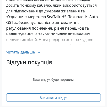
досить тонкому кабелю, який використовується
для підключення до джерела живлення та
з'єднання з мережею SeaTalk HS. Технологія Auto
GST забезпечує повністю автоматичне
регулювання посилення, рівня перешкод та
налаштування, а також посилює визначення
невеликих цілей. Нова радарна антена чудово
доповнює навігаційну систему на базі G-серії, так
само ви можете використовувати їх з дисплеями
Читать дальше
E-серії та новими широкоформатними дисплеями
Відгуки покупців
серії C Widescreen, які забезпечують
максимально детальне і точне зображення за
допомогою цифрової антени.
Ваш відгук буде першим.
Параметри живлення
Номінальна напруга - 12, 24 (В, пост. Струм)
Робочий діапазон напруги - 10,8-32 (В, пост.
Залишити відгук
Струм)