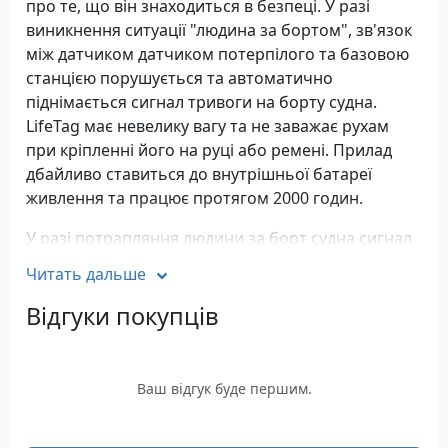
про те, що він знаходиться в безпеці. У разі
виникнення ситуації "людина за бортом", зв'язок
між датчиком датчиком потерпілого та базовою
станцією порушується та автоматично
піднімається сигнал тривоги на борту судна.
LifeTag має невелику вагу та не заважає рухам
при кріпленні його на руці або ремені. Прилад
дбайливо ставиться до внутрішньої батареї
живлення та працює протягом 2000 годин.
У разі потрапляння людини за борт судна сигнал
від датчика жертви погіршується внаслідок
Читать дальше
занурення у воду або в міру віддалення від судна
(до 10 метрів), внаслідок чого базова станція
Відгуки покупців
реагує подачею звукового сигналу для інших
членів екіпажу. Кожен датчик LifeTag також
оснащений кнопкою активації сигналу в ручному
Ваш відгук буде першим.
режимі. Натискання та утримання кнопки
протягом трьох секунд здійснює активацію