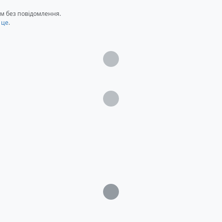
м без повідомлення.
 це
.
Загрузка...
Загрузка...
Загрузка...