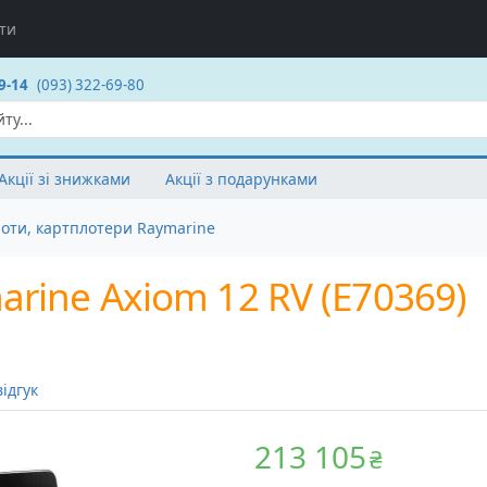
ти
9-14
(093) 322-69-80
Акції зі знижками
Акції з подарунками
лоти, картплотери Raymarine
rine Axiom 12 RV (E70369)
ідгук
213 105
₴