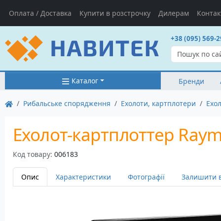
Оплата / Доставка
Купити в розстрочку
Дилерам
Контак
+38 (095) 569-2
Каталог
Бренди
Рибальське спорядження
Ехолоти, картплотери
Ехо
Ехолот-картплоттер Rayma
Код товару:
006183
Опис
Характеристики
Фотографії
Залишити в