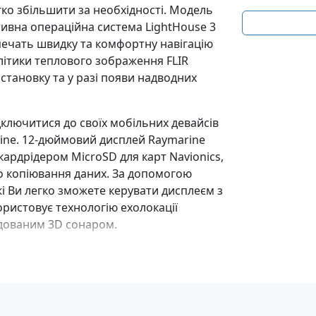
гко збільшити за необхідності. Модель
їтивна операційна система LightHouse 3
печать швидку та комфортну навігацію
алітики теплового зображення FLIR
становку та у разі появи надводних
дключитися до своїх мобільних девайсів
ine. 12-дюймовий дисплей Raymarine
рдрідером MicroSD для карт Navionics,
 копіювання даних. За допомогою
і Ви легко зможете керувати дисплеєм з
користовує технологію ехолокації
будованим 3D сонаром.
entials & C-MAP 4D MAX