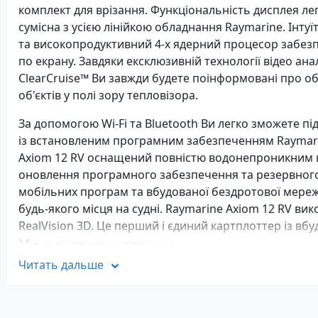
комплект для врізання. Функціональність дисплея ле
сумісна з усією лінійкою обладнання Raymarine. Інту
та високопродуктивний 4-х ядерний процесор забез
по екрану. Завдяки ексклюзивній технології відео ан
ClearCruise™ Ви завжди будете поінформовані про об
об'єктів у полі зору тепловізора.
За допомогою Wi-Fi та Bluetooth Ви легко зможете пі
із встановленим програмним забезпеченням Raymar
Axiom 12 RV оснащений повністю водонепроникним ка
оновлення програмного забезпечення та резервного
мобільних програм та вбудованої бездротової мереж
будь-якого місця на судні. Raymarine Axiom 12 RV ви
RealVision 3D. Це перший і єдиний картплоттер із в
Характеристики
Читать дальше
Картографія:
Базова карта: Navionics worldwide
Підтримка карт: Lighthouse, Navionics, C-MAP Ess