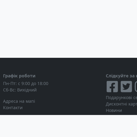
1 x SeaTalkNG
NMEA0183: потрібен адаптер для мережі NMEA20
Водонепроникність: IPX6/IPX7
Вбудований GPS/GLONASS-10Hz 72 канальний п
Кут огляду: ліворуч/праворуч/знизу/зверху 88°
Треки: 10,000 пікселів, 150 маршрутів, 16 збереже
Сумісність з радаром: Quantum, Digital, HD Color
Сумісність з тепловізором: FLIR M100 та M200
Автопілот: Evolution
AIS: NMEA2000
Сумісність з IP камерами: до 10 IP камер у мережі
Графік роботи
Слідкуйте за
Зовнішній сонар: Digital та CHIRP моделі
Пн-Пт: с 9:00 до 18:00
Вбудований сонар 600 Вт та сонар RealVision 3D – 
Сб-Вс: Вихідний
SiriusXM (N. America Only)
Подарункові с
Адреса на мапі
Глибина сканування: 91 м
Дисконтні кар
Контакти
Новини
Комплектація багатофункціональн
Axiom 12 RV
Кольоровий дисплей Raymarine Axiom 12 RV