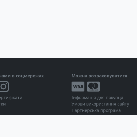
00
риймач
них треків
 та Super HD Color Radars
 нами в соцмережах
Можна розраховуватися
GRIB viewer Theyr Ltd Subscription |
ертифікати
Інформація для покупця
тки
Умови використання сайту
Партнерська програма
ого дисплея Raymarine
Робота з дилерами