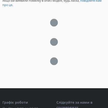
Якщо Ви виявили помилку в описі моделі, будь ласка,
повідомте нам
про це
.
Загрузка...
Загрузка...
Загрузка...
Графік роботи
Слідкуйте за нами в
соцмережах