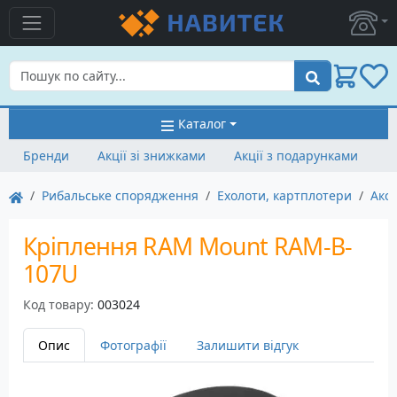
Пошук
Каталог
Бренди
Акції зі знижками
Акції з подарунками
Рибальське спорядження
Ехолоти, картплотери
Аксе
Кріплення RAM Mount RAM-B-
107U
Код товару:
003024
Опис
Фотографії
Залишити відгук