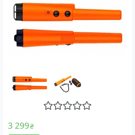
3 299
₴