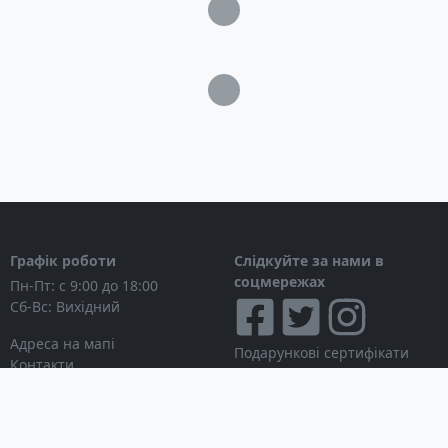
Загрузка...
Загрузка...
Графік роботи
Слідкуйте за нами в
соцмережах
Пн-Пт: с 9:00 до 18:00
Сб-Вс: Вихідний
Адреса на мапі
Подарункові сертифікати
Контакти
Дисконтні картки
Новини
Можна розраховуватися
Особистий кабінет