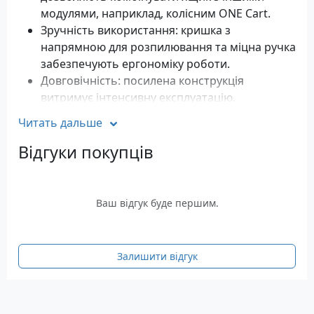
модулями, наприклад, колісним ONE Cart.
Зручність використання: кришка з
напрямною для розпилювання та міцна ручка
забезпечують ергономіку роботи.
Довговічність: посилена конструкція
витримує інтенсивну експлуатацію.
Читать дальше
Qbrick System Pro 600 Basic — відмінний вибір для
майстрів, які цінують функціональність і
Відгуки покупців
надійність.
Характеристики
Об'єм: 22 літри
Ваш відгук буде першим.
Габаритні розміри: 545 x 270 x 230 мм
Матеріал корпусу: пластик
Гарантія: 12 місяців
Залишити відгук