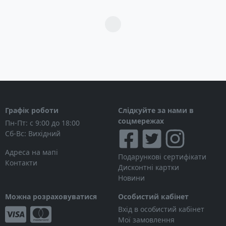
Загрузка...
Графік роботи
Слідкуйте за нами в
соцмережах
Пн-Пт: с 9:00 до 18:00
Сб-Вс: Вихідний
Адреса на мапі
Подарункові сертифікати
Контакти
Дисконтні картки
Новини
Можна розраховуватися
Особистий кабінет
Вхід в особистий кабінет
Мої замовлення