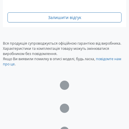
Ємність: 5200 мАг
Тип акумулятора: Li-ion
Залишити відгук
Напруга: 10.8 Вольт
Кількість осередків: 6
Розмір акумулятора: 206.9 x 55.2 x 20.5 мм
Гарантія: 12 місяців
Вся продукція супроводжується офіційною гарантією від виробника.
Характеристики та комплектація товару можуть змінюватися
виробником без повідомлення.
Якщо Ви виявили помилку в описі моделі, будь ласка,
повідомте нам
про це
.
Загрузка...
Загрузка...