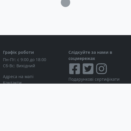
Загрузка...
Графік роботи
Слідкуйте за нами в
соцмережах
Пн-Пт: с 9:00 до 18:00
Сб-Вс: Вихідний
Адреса на мапі
Подарункові сертифікати
Контакти
Дисконтні картки
Новини
Можна розраховуватися
Особистий кабінет
Вхід в особистий кабінет
Мої замовлення
Список бажань
Інформація для покупця
Умови використання сайту