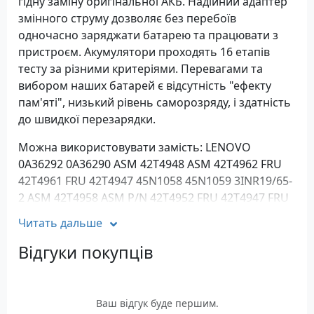
гідну заміну оригінальної АКБ. Надійний адаптер
змінного струму дозволяє без перебоїв
одночасно заряджати батарею та працювати з
пристроєм. Акумулятори проходять 16 етапів
тесту за різними критеріями. Перевагами та
вибором наших батарей є відсутність "ефекту
пам'яті", низький рівень саморозряду, і здатність
до швидкої перезарядки.
Можна використовувати замість: LENOVO
0A36292 0A36290 ASM 42T4948 ASM 42T4962 FRU
42T4961 FRU 42T4947 45N1058 45N1059 3INR19/65-
2 ASM 42T4958 ASM P/N 42T4952 FRU 42T4947 FRU
42T4957 FRU 42T4961 FRU P/N 42T4951
Читать дальше
Сумісні моделі: IBM LENOVO ThinkPad X121e X130e
Відгуки покупців
Series IBM LENOVO ThinkPad Edge E120 E125 E320
E325 Series LENOVO ThinkPad Edge E130 E135 E330
E335 L330 Series
Ваш відгук буде першим.
Характеристики