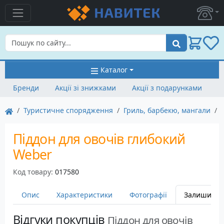
Пошук
Каталог
Бренди
Акції зі знижками
Акції з подарунками
Туристичне спорядження
Гриль, барбекю, мангали
Піддон для овочів глибокий
Weber
Код товару:
017580
Опис
Характеристики
Фотографії
Залишити в
Відгуки покупців
Піддон для овочів