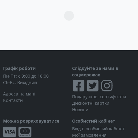
Загрузка...
Графік роботи
Слідкуйте за нами в
соцмережах
Пн-Пт: с 9:00 до 18:00
Сб-Вс: Вихідний
Адреса на мапі
Подарункові сертифікати
Контакти
Дисконтні картки
Новини
Можна розраховуватися
Особистий кабінет
Вхід в особистий кабінет
Мої замовлення