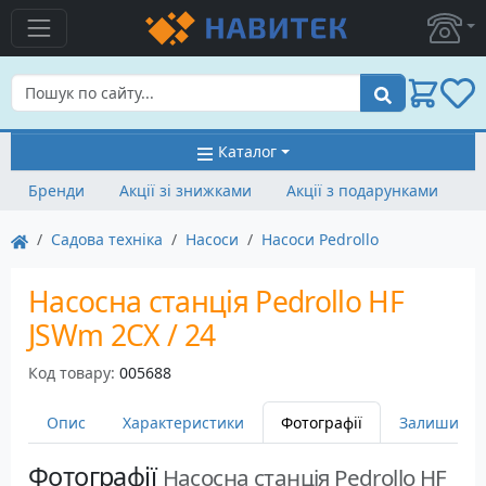
Пошук
Каталог
Бренди
Акції зі знижками
Акції з подарунками
Садова техніка
Насоси
Насоси Pedrollo
Насосна станція Pedrollo HF
JSWm 2CX / 24
Код товару:
005688
Опис
Характеристики
Фотографії
Залишити в
Фотографії
Насосна станція Pedrollo HF