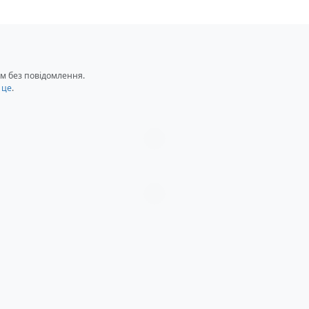
ора OPTRONICS UT-2000
м без повідомлення.
 це
.
Загрузка...
Загрузка...