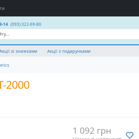
ти
9-14
(093) 322-69-80
Акції зі знижками
Акції з подарунками
nics
-2000
1 092 грн