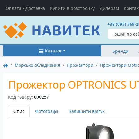
Оплата / Доставка
Купити в розстрочку
Дилерам
Контак
+38 (095) 569-2
Каталог
Бренди
Морське обладнання
Прожектори
Прожектори Optro
Прожектор OPTRONICS UT
Код товару:
000257
Опис
Фотографії
Залишити відгук