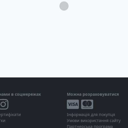
Загрузка...
 нами в соцмережах
Можна розраховуватися
ертифікати
Інформація для покупця
тки
Умови використання сайту
Партнерська програма