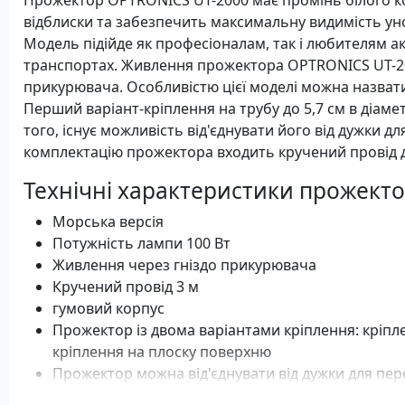
Прожектор OPTRONICS UT-2000 має промінь білого к
відблиски та забезпечить максимальну видимість уно
Модель підійде як професіоналам, так і любителям а
транспортах. Живлення прожектора OPTRONICS UT-20
прикурювача. Особливістю цієї моделі можна назвати
Перший варіант-кріплення на трубу до 5,7 см в діамет
того, існує можливість від'єднувати його від дужки 
комплектацію прожектора входить кручений провід 
Технічні характеристики прожект
Морська версія
Потужність лампи 100 Вт
Живлення через гніздо прикурювача
Кручений провід 3 м
гумовий корпус
Прожектор із двома варіантами кріплення: кріплен
кріплення на плоску поверхню
Прожектор можна від'єднувати від дужки для пе