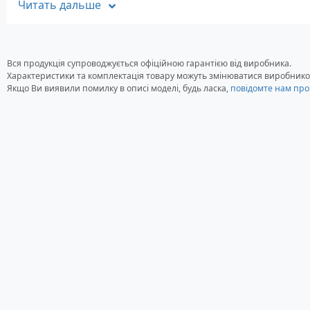
Стандартна комплектація прожект
Читать дальше
Прожектор OPTRONICS UT-2000
Провід 3м
Вся продукція супроводжується офіційною гарантією від виробника.
Характеристики та комплектація товару можуть змінюватися виробнико
Якщо Ви виявили помилку в описі моделі, будь ласка,
повідомте нам про