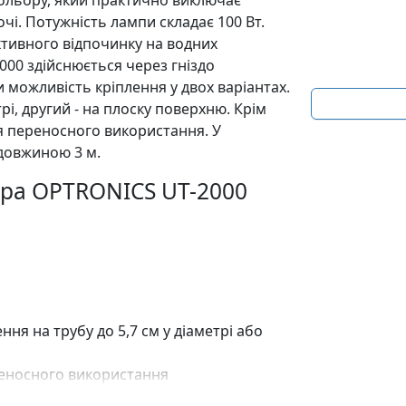
ольору, який практично виключає
чі. Потужність лампи складає 100 Вт.
ктивного відпочинку на водних
00 здійснюється через гніздо
 можливість кріплення у двох варіантах.
рі, другий - на плоску поверхню. Крім
для переносного використання. У
довжиною 3 м.
ора OPTRONICS UT-2000
ня на трубу до 5,7 см у діаметрі або
реносного використання