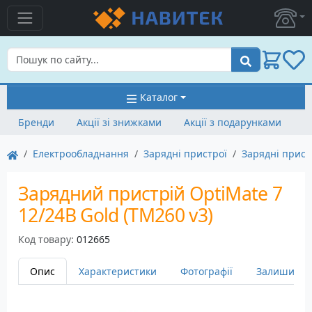
Пошук
Каталог
Бренди
Акції зі знижками
Акції з подарунками
Електрообладнання
Зарядні пристрої
Зарядні прист
Зарядний пристрій OptiMate 7
12/24В Gold (TM260 v3)
Код товару:
012665
Опис
Характеристики
Фотографії
Залишити в