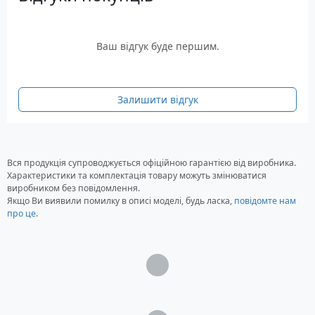
температурне коригування
Акумулятори, що заряджаються: свинцево-
кислотні, AGM, GEL, Ca
Ваш відгук буде першим.
сила струму зарядки: 0.4 - 10 Ампер
Місткість акумуляторів: до 400 Ач
Довжина кабелю живлення: 2 метри
Залишити відгук
Довжина проводів підключення АКБ: 2 метри
Ступінь захисту: IP54
Габаритні розміри: 240 x 125 x 65 мм
Вага: 1 кг
Вся продукція супроводжується офіційною гарантією від виробника.
Характеристики та комплектація товару можуть змінюватися
Гарантія: 36 місяців
виробником без повідомлення.
Якщо Ви виявили помилку в описі моделі, будь ласка,
повідомте нам
про це
.
Загрузка...