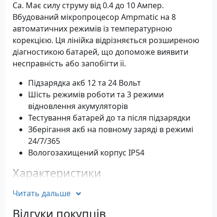
Ca. Має силу струму від 0.4 до 10 Ампер.
Вбудований мікропроцесор Ampmatic на 8
автоматичних режимів із температурною
корекцією. Ця лінійка відрізняється розширеною
діагностикою батарей, що допоможе виявити
несправність або запобігти її.
Підзарядка акб 12 та 24 Вольт
Шість режимів роботи та 3 режими
відновлення акумуляторів
Тестування батарей до та після підзарядки
Зберігання акб на повному заряді в режимі
24/7/365
Вологозахищений корпус IP54
Характеристики
Тип: автомобільне
Читать дальше
Напруга заряду АКБ: 12 Вольт
Відгуки покупців
Управління: автоматичне, 8 ступенів,