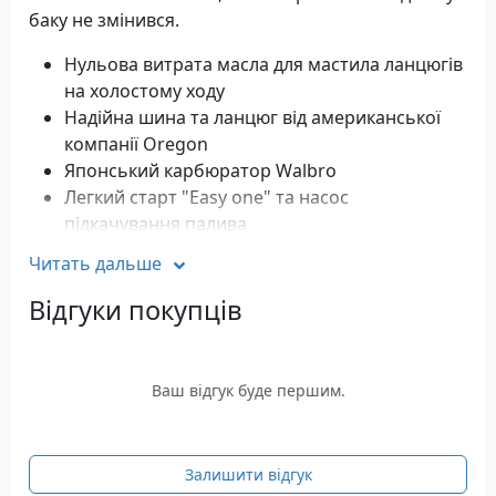
баку не змінився.
Нульова витрата масла для мастила ланцюгів
на холостому ходу
Надійна шина та ланцюг від американської
компанії Oregon
Японський карбюратор Walbro
Легкий старт "Easy one" та насос
підкачування палива
Перемикання режиму роботи зима/літо
Читать дальше
Характеристики
Відгуки покупців
Тип двигуна: Бензиновий
Об'єм двигуна: 35.2 см
Потужність: 1.6 - 2.2 кВт
Ваш відгук буде першим.
Довжина напрямної шини: 35 см
Об'єм масляного бака: 0.32 літра
Об'єм паливного бака: 0.22 літри
Залишити відгук
Вага: 4.1 кг