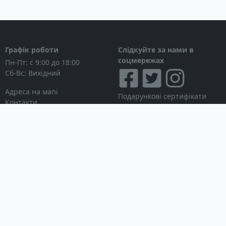
Графік роботи
Слідкуйте за нами в
соцмережах
Пн-Пт: с 9:00 до 18:00
Сб-Вс: Вихідний
Адреса на мапі
Подарункові сертифікати
Контакти
Дисконтні картки
Новини
Можна розраховуватися
Особистий кабінет
Вхід в особистий кабінет
Мої замовлення
Список бажань
Інформація для покупця
Умови використання сайту
© Інтернет-магазин
Партнерська програма
NAVITECH, 2004-2026
Робота з дилерами