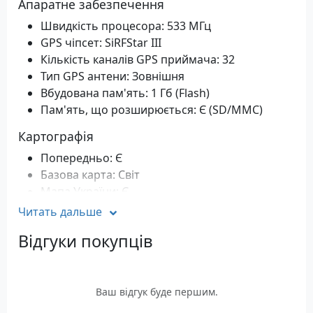
Апаратне забезпечення
Швидкість процесора: 533 МГц
GPS чіпсет: SiRFStar III
Кількість каналів GPS приймача: 32
Тип GPS антени: Зовнішня
Вбудована пам'ять: 1 Гб (Flash)
Пам'ять, що розширюється: Є (SD/MMC)
Картографія
Попередньо: Є
Базова карта: Світ
Мапа України: Є
Карта Європи: Ні
Читать дальше
Можливість завантаження додаткових
Відгуки покупців
карток: Є
Можливості підключення
USB інтерфейс: Є
Ваш відгук буде першим.
Bluetooth вільні руки: Є