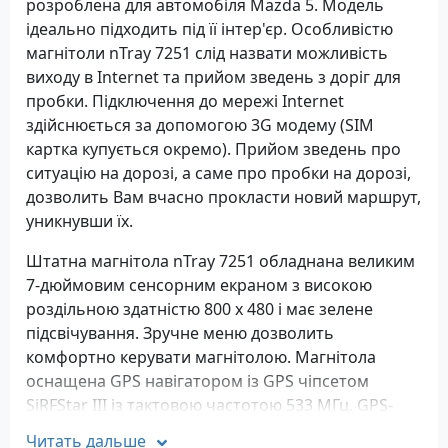
розроблена для автомобіля Mazda 5. Модель
ідеально підходить під її інтер'єр. Особливістю
магнітоли nTray 7251 слід назвати можливість
виходу в Internet та прийом зведень з доріг для
пробки. Підключення до мережі Internet
здійснюється за допомогою 3G модему (SIM
картка купується окремо). Прийом зведень про
ситуацію на дорозі, а саме про пробки на дорозі,
дозволить Вам вчасно прокласти новий маршрут,
уникнувши їх.
Штатна магнітола nTray 7251 обладнана великим
7-дюймовим сенсорним екраном з високою
роздільною здатністю 800 х 480 і має зелене
підсвічування. Зручне меню дозволить
комфортно керувати магнітолою. Магнітола
оснащена GPS навігатором із GPS чіпсетом
SiRFStar III із тактовою частотою 533 МГц. GPS-
навігатор підтримує карти: iGO8, Навітел,
Читать дальше