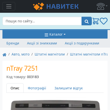
Пошук
Каталог
Бренди
Акції зі знижками
Акції з подарунками
Авто, мото
Штатні магнітоли
Штатні магнітоли nTra
nTray 7251
Код товару:
003183
Опис
Фотографії
Залишити відгук