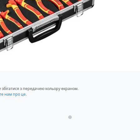
не збігатися з передачею кольору екраном.
те нам про це
.
Загрузка...