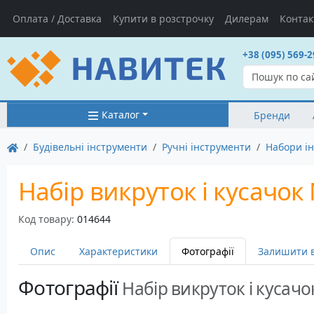
Оплата / Доставка
Купити в розстрочку
Дилерам
Контак
+38 (095) 569-2
Каталог
Бренди
Будівельні інструменти
Ручні інструменти
Набори ін
Набір викруток і кусачок 
Код товару:
014644
Опис
Характеристики
Фотографії
Залишити в
Фотографії
Набір викруток і кусачо