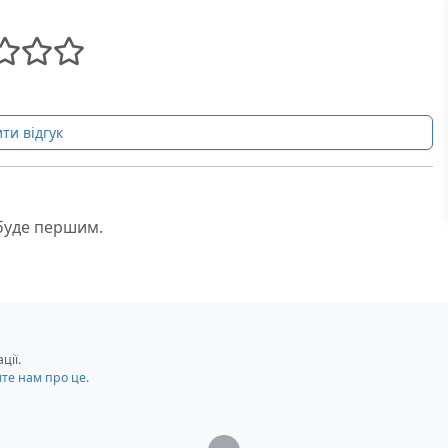
ти відгук
 буде першим.
ції.
мте нам про це
.