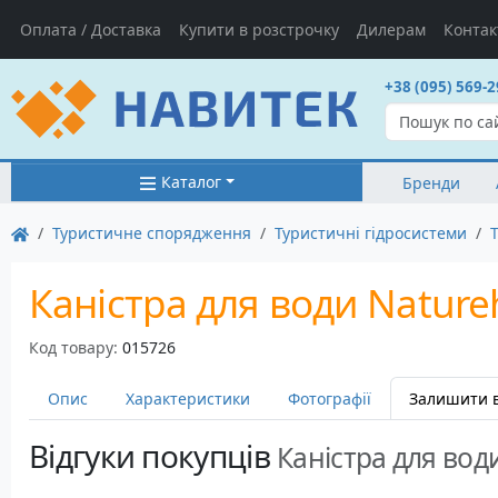
Оплата / Доставка
Купити в розстрочку
Дилерам
Контак
+38 (095) 569-2
Каталог
Бренди
Туристичне спорядження
Туристичні гідросистеми
Каністра для води Natureh
Код товару:
015726
Опис
Характеристики
Фотографії
Залишити в
Відгуки покупців
Каністра для води