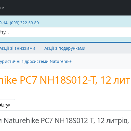
ти
9-14
(093) 322-69-80
Акції зі знижками
Акції з подарунками
Туристичні гідросистеми Naturehike
ike PC7 NH18S012-T, 12 литр
ідгук
 Naturehike PC7 NH18S012-T, 12 литрів, 