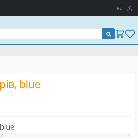
RU
Пошук
ів, blue
blue