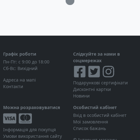
Графік роботи
Слідкуйте за нами в
соцмережах
Пн-Пт: с 9:00 до 18:00
Сб-Вс: Вихідний
Адреса на мапі
Подарункові сертифікати
Контакти
Дисконтні картки
Новини
Можна розраховуватися
Особистий кабінет
Вхід в особистий кабінет
Мої замовлення
Список бажань
Інформація для покупця
Умови використання сайту
© Інтернет-магазин