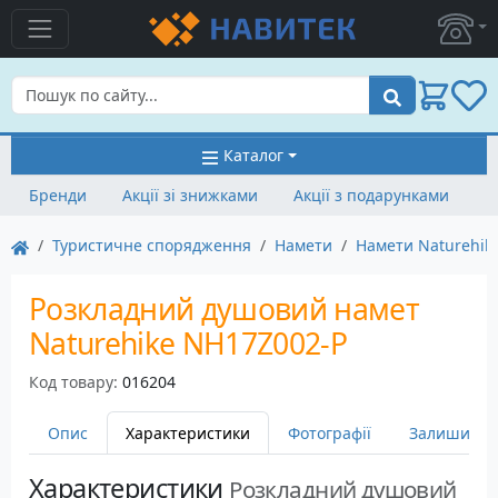
Пошук
Каталог
Бренди
Акції зі знижками
Акції з подарунками
Туристичне спорядження
Намети
Намети Naturehik
Розкладний душовий намет
Naturehike NH17Z002-P
Код товару:
016204
Опис
Характеристики
Фотографії
Залишити в
Характеристики
Розкладний душовий