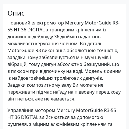
Опис
Човновий електромотор Mercury MotorGuide R3-
55 HT 36 DIGITAL з транцевим кріпленням із
довжиною дейдвуду 36 дюймів надає нові
можливості керування човном. Всі деталі
MotorGuide R3 виконані з абсолютною точністю,
завдяки чому забезпечується мінімум шумів і
вібрацій, тому двигун абсолютно безшумний, що
є плюсом при відпочинку на воді. Модель є одним
із найдовговічніших тролінгових двигунів.
Завдяки композитному валу Ви можете не
переживати під час наїзду на підводну перешкоду,
він гнеться, але не ламається.
Управління мотором Mercury MotorGuide R3-55
HT 36 DIGITAL здійснюється за допомогою
румпеля, з міцним алюмінієвим кріпленням та