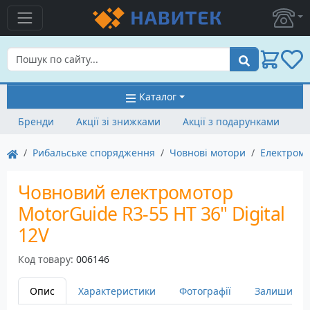
Пошук
Каталог
Бренди
Акції зі знижками
Акції з подарунками
Рибальське спорядження
Човнові мотори
Електром
Човновий електромотор
MotorGuide R3-55 HT 36" Digital
12V
Код товару:
006146
Опис
Характеристики
Фотографії
Залишити в