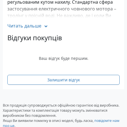
регульованим кутом нахилу. Стандартна сфера
застосування електричного човнового мотора –
тролінг у прісній воді. Не важливо, де і коли Ви
рибаєте, мотори MotorGuide допоможуть Вам за
Читать дальше
будь-яких умов. Модель ідеально підійде для
риболовлі тролінгом, а також як допоміжний для
Відгуки покупців
легкої зміни місця лову без використання
основного бензомотора. Рекомендована
довжина човна до 6,1м.
Ваш відгук буде першим.
Плавне регулювання швидкості Digital
Variable
Залишити відгук
Кріплення з 7-позиційним регулюванням
Блок двигуна з алюмінію та сталі з
порошковим покриттям.
Швидкороз'ємне регулювання глибини
Вся продукція супроводжується офіційною гарантією від виробника.
занурення в один дотик
Характеристики та комплектація товару можуть змінюватися
Композитний вал забезпечує міцність та
виробником без повідомлення.
Якщо Ви виявили помилку в описі моделі, будь ласка,
повідомте нам
довговічність
про це
.