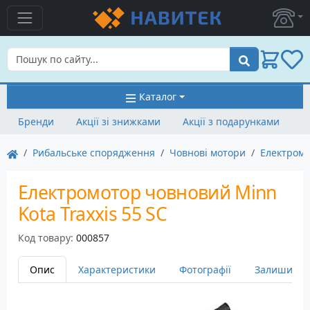
Пошук
Каталог
Бренди
Акції зі знижками
Акції з подарунками
Рибальське спорядження
Човнові мотори
Електром
Електромотор човновий Minn
Kota Traxxis 55 SC
Код товару:
000857
Опис
Характеристики
Фотографії
Залишити в