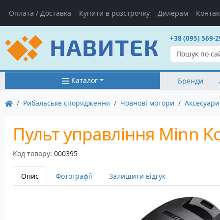
Оплата / Доставка
Купити в розстрочку
Дилерам
Контак
+38 (095) 569-2
Каталог
Бренди
Рибальське спорядження
Човнові мотори
Аксесуари
Пульт управління Minn Ko
Код товару:
000395
Опис
Фотографії
Залишити відгук