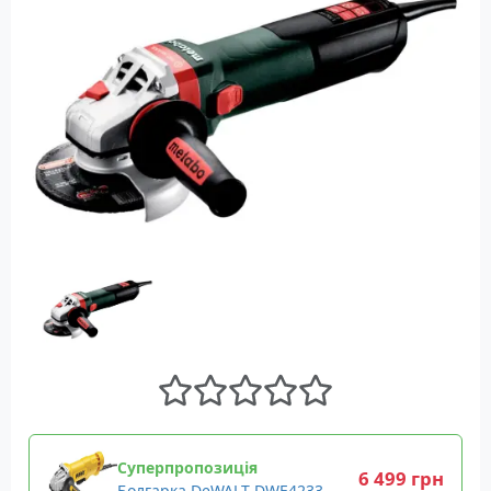
Суперпропозиція
6 499 грн
Болгарка DeWALT DWE4233