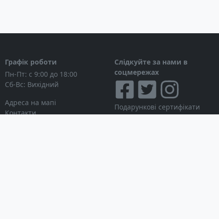
Графік роботи
Слідкуйте за нами в
соцмережах
Пн-Пт: с 9:00 до 18:00
Сб-Вс: Вихідний
Адреса на мапі
Подарункові сертифікати
Контакти
Дисконтні картки
Новини
Можна розраховуватися
Особистий кабінет
Вхід в особистий кабінет
Мої замовлення
Список бажань
Інформація для покупця
Умови використання сайту
© Інтернет-магазин
Партнерська програма
NAVITECH, 2004-2026
Робота з дилерами