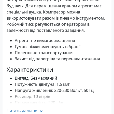
будівлях. Для переміщення краном агрегат має
спеціальні вушка. Компресор можна
використовувати разом із пневмо інструментом.
Робочий тиск регулюється оператором в
залежності від поставленого завдання.
Агрегат не вимагає змащення
Гумові ніжки зменшують вібрації
Полегшене транспортування
Захист від перегріву та перенавантаження
Характеристики
Вигляд: Безмасляний
Потужність двигуна: 1.5 кВт
Напруга живлення: 220-230 Вольт, 50 Гц
Ресивер: 10 літрів
Продуктивність: 220 л/хв
Тиск: 10 бар
Читать дальше