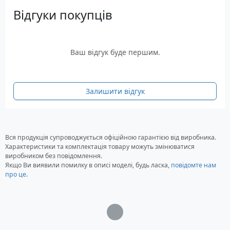
Система запуску: Ручна
Відгуки покупців
Габаритні розміри: 470 x 480 x 348 мм
Вага: 24 кг
Термін гарантії: 36 місяців
Ваш відгук буде першим.
Комплектація
компресор
Універсальна швидкозмінна муфта – 2 шт.
Залишити відгук
Вся продукція супроводжується офіційною гарантією від виробника.
Характеристики та комплектація товару можуть змінюватися
виробником без повідомлення.
Якщо Ви виявили помилку в описі моделі, будь ласка,
повідомте нам
про це
.
Загрузка...