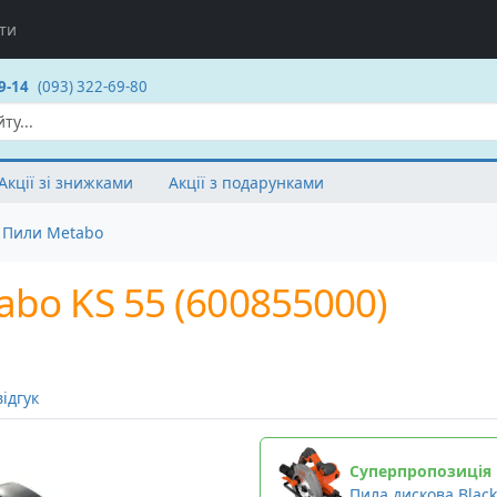
ти
9-14
(093) 322-69-80
Акції зі знижками
Акції з подарунками
Пили Metabo
bo KS 55 (600855000)
ідгук
Суперпропозиція
Пила дискова Blac