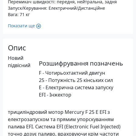
Перемикач швидкості: передня, нейтральна, задня
Запуск/Керування: Електричний/Дистанційне
Вага: 71 кг
Показати ще
Опис
Новий
Розшифрування позначень
підвісний
F - Чотирьохтактний двигун
25 - Потужність 25 кінських сил
E - Електрична система запуску
EFI - Інжектор
трициліндровий мотор Mercury F 25 E EFI з
електрозапуском та прямим упорскуванням
палива EFI. Система EFI (Electronic Fuel Injected)
точно дозує паливо, враховуючи крім частоти