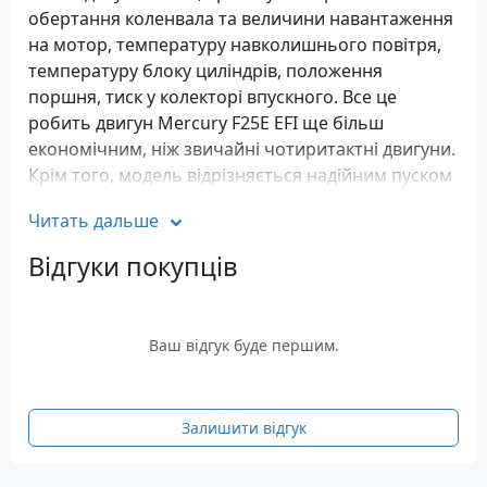
обертання коленвала та величини навантаження
на мотор, температуру навколишнього повітря,
температуру блоку циліндрів, положення
поршня, тиск у колекторі впускного. Все це
робить двигун Mercury F25E EFI ще більш
економічним, ніж звичайні чотиритактні двигуни.
Крім того, модель відрізняється надійним пуском
і рівною роботою навіть на найменших обертах у
Читать дальше
будь-якому діапазоні температур.
Відгуки покупців
Підвісний човновий бензиновий двигун Mercury
F25E EFI відрізняється безшумністю, низьким
рівнем викидів, економією палива та
Ваш відгук буде першим.
привабливим дизайном, високою надійністю.
Відведення вихлопних газів проводиться через
маточину гребного гвинта, що знижує рівень
вібрації та шуму. Висока корозійна стійкість
Залишити відгук
забезпечена за рахунок спеціального
лакофарбового покриття та міцного механізму