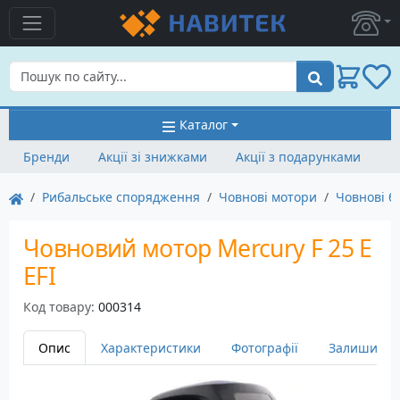
Пошук
Каталог
Бренди
Акції зі знижками
Акції з подарунками
Рибальське спорядження
Човнові мотори
Човнові б
Човновий мотор Mercury F 25 E
EFI
Код товару:
000314
Опис
Характеристики
Фотографії
Залишити в