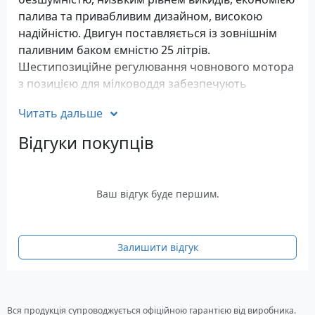
палива та привабливим дизайном, високою
надійністю. Двигун поставляється із зовнішнім
паливним баком ємністю 25 літрів.
Шестипозиційне регулювання човнового мотора
з позицією для мілководдя забезпечують
комфортне використання двигуна практично в
Читать дальше
будь-якій водоймі. Двигун зручний в управлінні,
універсальний у застосуванні та призначений для
Відгуки покупців
встановлення на судна з довгим транцем.
Підвісний човновий бензиновий двигун Mercury
Ваш відгук буде першим.
F20ELPT має дистанційну систему управління та
електорстартер, що робить модель ідеальним
вибором для відпочинку та лову риби.
Чотирьохтактний човновий мотор обладнаний
Залишити відгук
системою попередження про низький тиск масла
і досягнення граничної частоти обертання
двигуна. Виняткова корозійна стійкість та
Вся продукція супроводжується офіційною гарантією від виробника.
міцність гарантується застосуванням таких