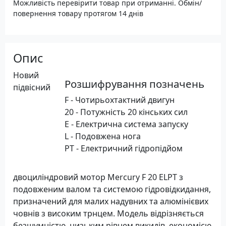
Можливість перевірити товар при отриманні. Обмін/
повернення товару протягом 14 днів
Опис
Новий
Розшифрування позначень
підвісний
F - Чотирьохтактний двигун
20 - Потужність 20 кінських сил
E - Електрична система запуску
L - Подовжена нога
PT - Електричний гідропідйом
двоциліндровий мотор Mercury F 20 ELPT з
подовженим валом та системою гідровідкидання,
призначений для малих надувних та алюмінієвих
човнів з високим трнцем. Модель відрізняється
безшумністю, низьким рівнем викидів, економією