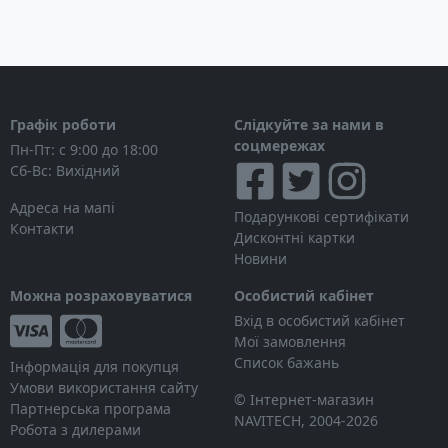
Графік роботи
Слідкуйте за нами в
соцмережах
Пн-Пт: с 9:00 до 18:00
Сб-Вс: Вихідний
Адреса на мапі
Подарункові сертифікати
Контакти
Дисконтні картки
Новини
Можна розраховуватися
Особистий кабінет
Вхід в особистий кабінет
Мої замовлення
Список бажань
Інформація для покупця
Умови використання сайту
© Інтернет-магазин
Партнерська програма
NAVITECH, 2004-2026
Робота з дилерами