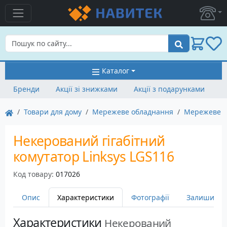
Пошук
Каталог
Бренди
Акції зі знижками
Акції з подарунками
Товари для дому
Мережеве обладнання
Мережеве о
Некерований гігабітний
комутатор Linksys LGS116
Код товару:
017026
Опис
Характеристики
Фотографії
Залишити в
Характеристики
Некерований