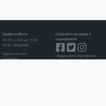
Графік роботи
Слідкуйте за нами в
соцмережах
Пн-Пт: с 9:00 до 18:00
Сб-Вс: Вихідний
Адреса на мапі
Подарункові сертифікати
Контакти
Дисконтні картки
Новини
Можна розраховуватися
Особистий кабінет
Вхід в особистий кабінет
Мої замовлення
Список бажань
Інформація для покупця
Умови використання сайту
© Інтернет-магазин
Партнерська програма
NAVITECH, 2004-2026