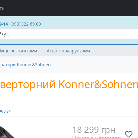
ти
9-14
(093) 322-69-80
Акції зі знижками
Акції з подарунками
ератори Konner&Sohnen
верторний Konner&Sohnen 
ідгук
18 299 грн