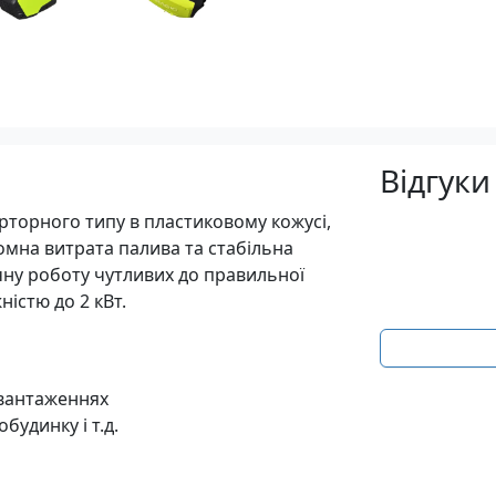
Відгуки
рторного типу в пластиковому кожусі,
номна витрата палива та стабільна
чну роботу чутливих до правильної
істю до 2 кВт.
авантаженнях
будинку і т.д.