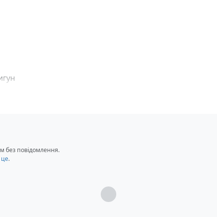
игун
м без повідомлення.
 це
.
Загрузка...