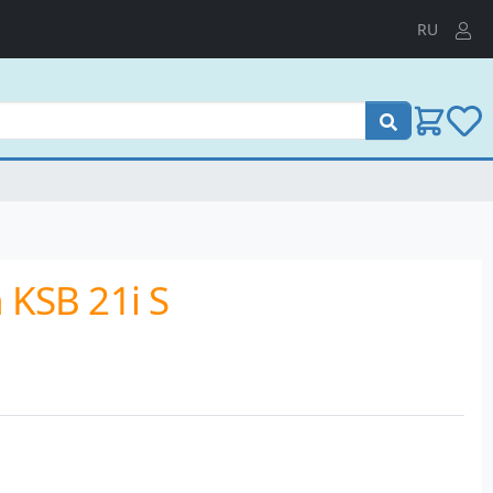
RU
Пошук
KSB 21i S