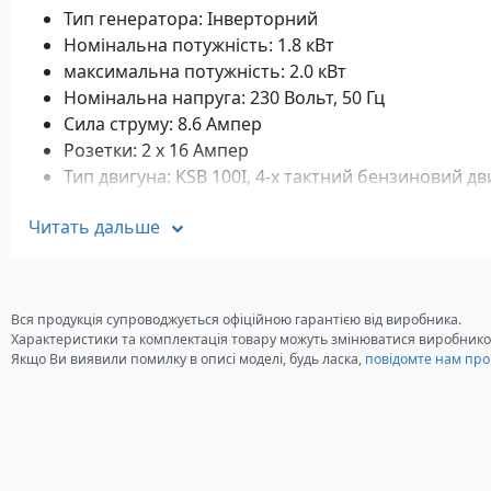
Тип генератора: Інверторний
Номінальна потужність: 1.8 кВт
максимальна потужність: 2.0 кВт
Номінальна напруга: 230 Вольт, 50 Гц
Сила струму: 8.6 Aмпер
Розетки: 2 x 16 Aмпер
Тип двигуна: KSB 100I, 4-х тактний бензиновий дв
Об'єм двигуна: 79.5 см3
Читать дальше
Тип стартера: ручний
Рівень шуму: 69 дБ
Об'єм картера: 0.4 літри
Місткість паливного бака: 4 літрів
Вся продукція супроводжується офіційною гарантією від виробника.
Габаритні розміри: 535 х 335 х 480 мм
Характеристики та комплектація товару можуть змінюватися виробнико
Вага: 20 кг
Якщо Ви виявили помилку в описі моделі, будь ласка,
повідомте нам про
Строк гарантії: 24 місяці
Комплектація
Генератор