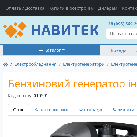
Оплата / Доставка
Купити в розстрочку
Дилерам
Контак
+38 (095) 569-2
Каталог
Бренди
Електрообладнання
Електрогенератори
Електроген
Бензиновий генератор ін
Код товару:
010591
Опис
Характеристики
Фотографії
Залишити в