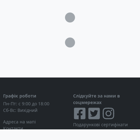
Комплектація
Генератор
Загрузка...
Інструкція
Картонна коробка
Загрузка...
Графік роботи
Слідкуйте за нами в
соцмережах
Пн-Пт: с 9:00 до 18:00
Сб-Вс: Вихідний
Адреса на мапі
Подарункові сертифікати
Контакти
Дисконтні картки
Новини