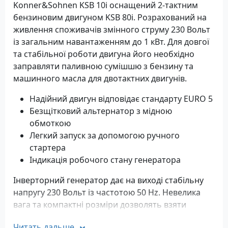
Konner&Sohnen KSB 10i оснащений 2-тактним
бензиновим двигуном KSB 80i. Розрахований на
живлення споживачів змінного струму 230 Вольт
із загальним навантаженням до 1 кВт. Для довгої
та стабільної роботи двигуна його необхідно
заправляти паливною сумішшю з бензину та
машинного масла для двотактних двигунів.
Надійний двигун відповідає стандарту EURO 5
Безщітковий альтернатор з мідною
обмоткою
Легкий запуск за допомогою ручного
стартера
Індикація робочого стану генератора
Інверторний генератор дає на виході стабільну
напругу 230 Вольт із частотою 50 Hz. Невелика
вага та компактні розміри дозволять взяти
генератор як на пікнік, рибалку так і у
Читать дальше