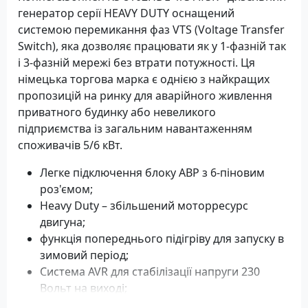
генератор серії HEAVY DUTY оснащений
системою перемикання фаз VTS (Voltage Transfer
Switch), яка дозволяє працювати як у 1-фазній так
і 3-фазній мережі без втрати потужності. Ця
німецька торгова марка є однією з найкращих
пропозицій на ринку для аварійного живлення
приватного будинку або невеликого
підприємства із загальним навантаженням
споживачів 5/6 кВт.
Легке підключення блоку АВР з 6-піновим
роз'ємом;
Heavy Duty – збільшений моторресурс
двигуна;
функція попереднього підігріву для запуску в
зимовий період;
Система AVR для стабілізації напруги 230
Вольт на виході;