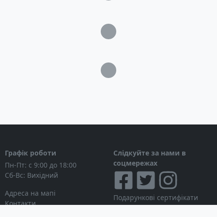
Комплектація
Генератор
Загрузка...
Набір аксесуарів
Інструкція
Гарантійний талон
Загрузка...
Графік роботи
Слідкуйте за нами в
соцмережах
Пн-Пт: с 9:00 до 18:00
Сб-Вс: Вихідний
Адреса на мапі
Подарункові сертифікати
Контакти
Дисконтні картки