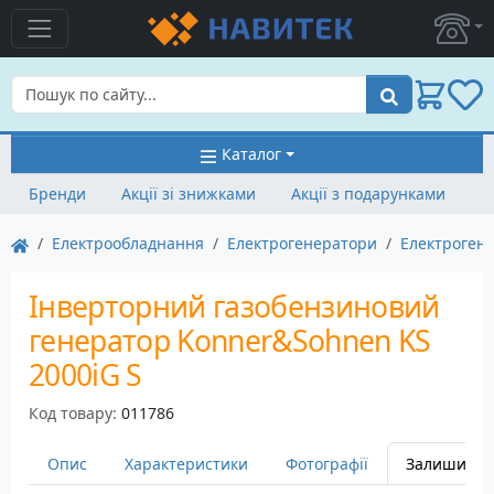
Пошук
Каталог
Бренди
Акції зі знижками
Акції з подарунками
Електрообладнання
Електрогенератори
Електроген
Інверторний газобензиновий
генератор Konner&Sohnen KS
2000iG S
Код товару:
011786
Опис
Характеристики
Фотографії
Залишити в