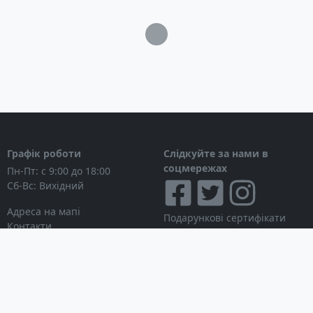
Загрузка...
Графік роботи
Слідкуйте за нами в
соцмережах
Пн-Пт: с 9:00 до 18:00
Сб-Вс: Вихідний
Адреса на мапі
Подарункові сертифікати
Контакти
Дисконтні картки
Новини
Можна розраховуватися
Особистий кабінет
Вхід в особистий кабінет
Мої замовлення