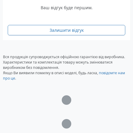
Характеристики
Ваш відгук буде першим.
максимальна потужність: 9.2 кВт
Номінальна потужність: 9 кВт
Номінальна напруга: 230 Вольт
Залишити відгук
Частота: 50 Гц
Тип двигуна: KS 650, 4-тактний, 1 циліндр
Об'єм двигуна: 625 см3
Потужність двигуна: 18.5 л.с.
Вся продукція супроводжується офіційною гарантією від виробника.
Характеристики та комплектація товару можуть змінюватися
Запуск: електростартер, ручний
виробником без повідомлення.
Рівень шуму: 71 дБ
Якщо Ви виявили помилку в описі моделі, будь ласка,
повідомте нам
Місткість паливного бака: 55 літрів
про це
.
Місткість масляного бака: 1.4 літра
Клас захисту: IP23M
Загрузка...
Габаритні розміри: 790 x 705 x 680 мм
Вага: 120 кг
Загрузка...