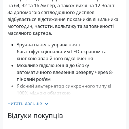
на 64, 32 та 16 Ампер, а також вихід на 12 Вольт.
За допомогою світлодіодного дисплея
відбувається відстеження показників лічильника
мотогодин, частоти, вольтажу та заповненості
масляного картера.
Зручна панель управління з
багатофункціональним LED-екраном та
кнопкою аварійного відключення
Можливе підключення до блоку
автоматичного введення резерву через 8-
піновий роз'єм
Якісний альтернатор синхронного типу зі
100% мідною обмоткою
Двигун відповідає екологічному стандарту
Читать дальше
Євро-5.
Інтелектуальна система контролю за
Відгуки покупців
напругою AVR