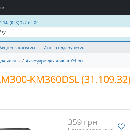
ти
9-14
(093) 322-69-80
Акції зі знижками
Акції з подарунками
для човнів
Аксесуари для човнів Kolibri
 КМ300-KM360DSL (31.109.32
359 грн