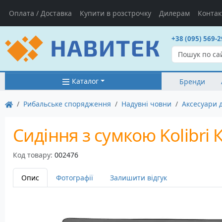
Оплата / Доставка
Купити в розстрочку
Дилерам
Контак
+38 (095) 569-2
Каталог
Бренди
Рибальське спорядження
Надувні човни
Аксесуари 
Сидіння з сумкою Kolibri
Код товару:
002476
Опис
Фотографії
Залишити відгук