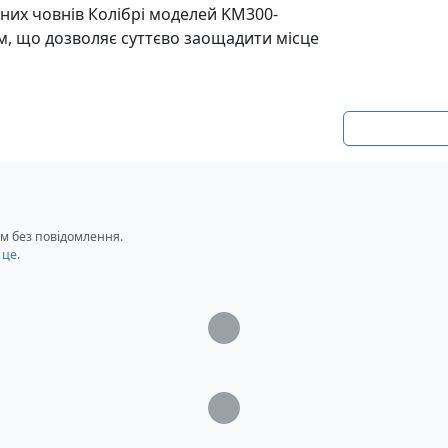
вних човнів Колібрі моделей KM300-
м, що дозволяє суттєво заощадити місце
м без повідомлення.
 це
.
Загрузка...
Загрузка...