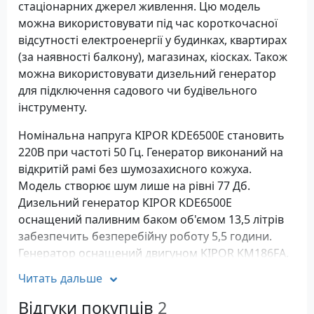
стаціонарних джерел живлення. Цю модель
можна використовувати під час короткочасної
відсутності електроенергії у будинках, квартирах
(за наявності балкону), магазинах, кіосках. Також
можна використовувати дизельний генератор
для підключення садового чи будівельного
інструменту.
Номінальна напруга KIPOR KDE6500E становить
220В при частоті 50 Гц. Генератор виконаний на
відкритій рамі без шумозахисного кожуха.
Модель створює шум лише на рівні 77 Дб.
Дизельний генератор KIPOR KDE6500E
оснащений паливним баком об'ємом 13,5 літрів
забезпечить безперебійну роботу 5,5 години.
Генератор оснащений двигуном KIPOR KM186FА.
Читать дальше
KIPOR KM186FА є одноциліндровим,
чотиритактним двигуном з вертикальним
Відгуки покупців
2