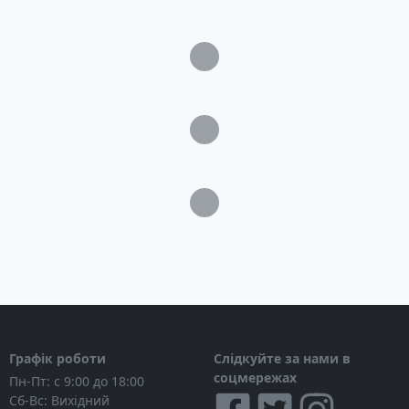
Частота: 50 Гц
Тип двигуна: KM186FА (Yanmar type)
одноциліндровий, 4-тактний
Загрузка...
Об'єм двигуна: 418 см3
максимальна потужність двигуна: 8.6 к.с.
Тип стартера: Електричний
Загрузка...
Розмір: 720 х 492 х 655 мм
Рівень шуму: 77 Дб
Місткість паливного бака: 15 л
Загрузка...
Час безперервної роботи: 8 год
Витрата палива: 0,5 л/год
Вага: 100 кг
Комплектація
Генератор
Інструмент для обслуговування
Графік роботи
Слідкуйте за нами в
Інструкція
соцмережах
Пн-Пт: с 9:00 до 18:00
Картонна коробка
Сб-Вс: Вихідний