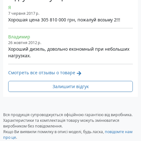
розташуванням клапанів. Охолодження двигуна
здійснюється за допомогою повітря. Об'єм
Я
7 червня 2017 р.
двигуна складає 481 кубічний сантиметр, а
Хорошая цена 305 810 000 грн, пожалуй возьму 2!!!
максимальна потужність двигуна 8,6 літрів в
секунду. При навантаженні 75% час роботи може
Владимир
досягти до 8 годин. Дизельний генератор KIPOR
26 жовтня 2012 р.
KDE6500E оснащений датчиком контролю рівня
Хороший дизель, довольно економный при небольших
олії з функцією аварійного відключення, захистом
нагрузках.
від перевантажень, системою стабілізації
напруги, вольтметром, аварійним індикатором та
Смотреть все отзывы о товаре
індикатором рівня палива.
Характеристики
Залишити відгук
Тип генератора: Дизельний
Номінальна потужність змінного струму: 5
кВА
Вся продукція супроводжується офіційною гарантією від виробника.
Максимальна потужність змінного струму: 5,5
Характеристики та комплектація товару можуть змінюватися
кВА
виробником без повідомлення.
Якщо Ви виявили помилку в описі моделі, будь ласка,
Номінальна сила струму: 21.7 Ампер
повідомте нам
про це
.
Номінальна напруга струму: 220 Вольт