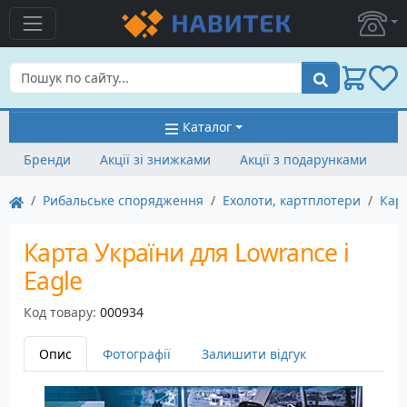
Пошук
Каталог
Бренди
Акції зі знижками
Акції з подарунками
Рибальське спорядження
Ехолоти, картплотери
Карт
Карта України для Lowrance і
Eagle
Код товару:
000934
Опис
Фотографії
Залишити відгук