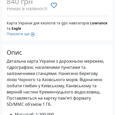
840 грн
Немає в наявності
Карта України для ехолотів та gps навігаторів
Lowrance
та
Eagle
Показати ще
Опис
Детальна карта України з дорожньою мережею,
гідрографією, населеними пунктами та
залізничними станціями. Нанесено берегову
лінію Чорного та Азовського морів. Відзначено
ізобати глибин у Київському, Канівському та
верхній частині Кременчуцького водосховищ.
Поставляється на картку пам'яті формату
SD/MMC об'ємом 1 Гб.
Масштаб: 1:200 000