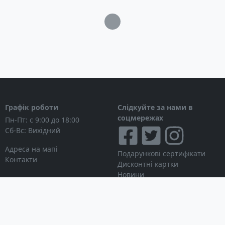
Загрузка...
Графік роботи
Слідкуйте за нами в
соцмережах
Пн-Пт: с 9:00 до 18:00
Сб-Вс: Вихідний
Адреса на мапі
Подарункові сертифікати
Контакти
Дисконтні картки
Новини
Можна розраховуватися
Особистий кабінет
Вхід в особистий кабінет
Мої замовлення