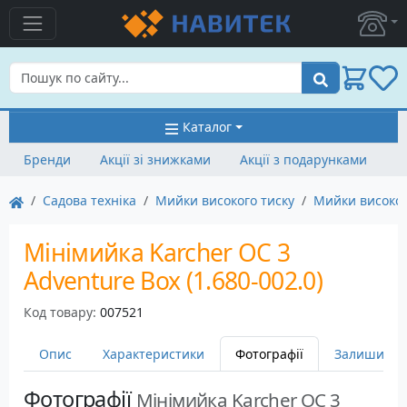
Пошук
Каталог
Бренди
Акції зі знижками
Акції з подарунками
Садова техніка
Мийки високого тиску
Мийки високог
Мінімийка Karcher OC 3
Adventure Box (1.680-002.0)
Код товару:
007521
Опис
Характеристики
Фотографії
Залишити в
Фотографії
Мінімийка Karcher OC 3