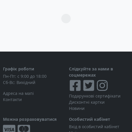
Загрузка...
Графік роботи
Слідкуйте за нами в
соцмережах
Пн-Пт: с 9:00 до 18:00
Сб-Вс: Вихідний
Адреса на мапі
Подарункові сертифікати
Контакти
Дисконтні картки
Новини
Можна розраховуватися
Особистий кабінет
Вхід в особистий кабінет