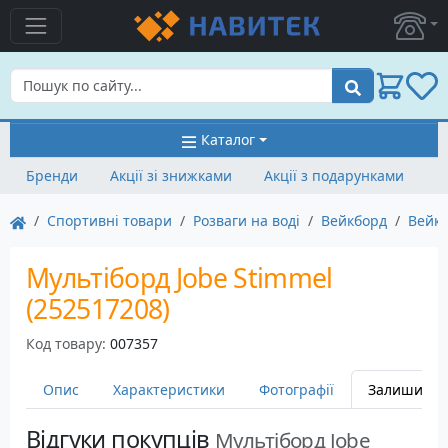
Пошук
Каталог
Бренди
Акції зі знижками
Акції з подарунками
Спортивні товари
Розваги на воді
Вейкборд
Вейкб
Мультіборд Jobe Stimmel
(252517208)
Код товару:
007357
Опис
Характеристики
Фотографії
Залишити в
Відгуки покупців
Мультіборд Jobe