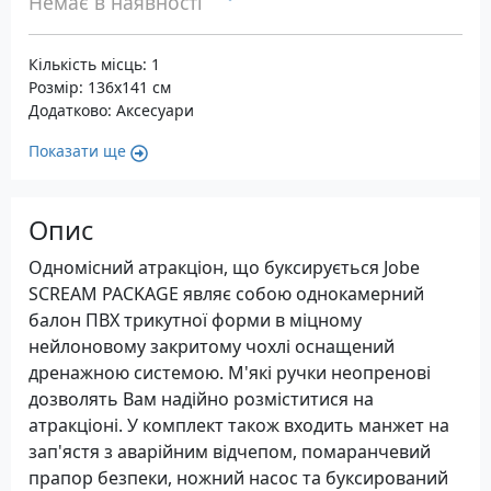
Немає в наявності
Кількість місць: 1
Розмір: 136х141 см
Додатково: Аксесуари
Показати ще
Опис
Одномісний атракціон, що буксирується Jobe
SCREAM PACKAGE являє собою однокамерний
балон ПВХ трикутної форми в міцному
нейлоновому закритому чохлі оснащений
дренажною системою. М'які ручки неопренові
дозволять Вам надійно розміститися на
атракціоні. У комплект також входить манжет на
зап'ястя з аварійним відчепом, помаранчевий
прапор безпеки, ножний насос та буксирований