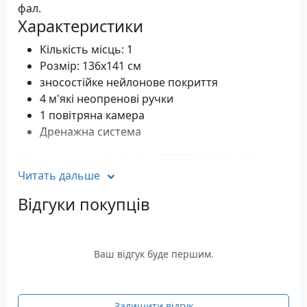
фал.
Характеристики
Кількість місць: 1
Розмір: 136х141 см
зносостійке нейлонове покриття
4 м'які неопренові ручки
1 повітряна камера
Дренажна система
Комплектація Jobe SCREAM Package
Читать дальше
Атракціон Jobe SCREAM
Манжета на зап'ястя з аварійним відчепом
Відгуки покупців
Помаранчевий прапор безпеки
Буксирувальний фал
Ножний насос
Ваш відгук буде першим.
Залишити відгук