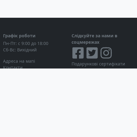
Графік роботи
Слідкуйте за нами в
соцмережах
Пн-Пт: с 9:00 до 18:00
Сб-Вс: Вихідний
Адреса на мапі
Подарункові сертифікати
Контакти
Дисконтні картки
Новини
Можна розраховуватися
Особистий кабінет
Вхід в особистий кабінет
Мої замовлення
Список бажань
Інформація для покупця
Умови використання сайту
© Інтернет-магазин
Партнерська програма
NAVITECH, 2004-2026
Робота з дилерами