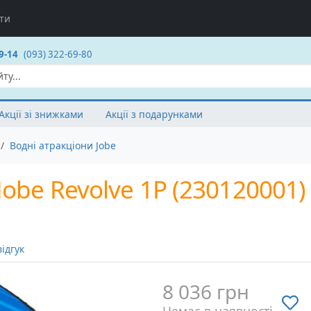
ти
9-14
(093) 322-69-80
Акції зі знижками
Акції з подарунками
Водні атракціони Jobe
obe Revolve 1P (230120001)
ідгук
8 036 грн