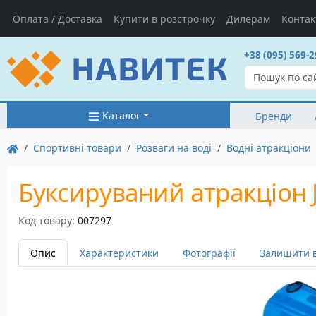
Оплата / Доставка
Купити в розстрочку
Дилерам
Контак
+38 (095) 569-2
Каталог
Бренди
Спортивні товари
Розваги на воді
Водні атракціони
Буксируваний атракціон J
Код товару:
007297
Опис
Характеристики
Фотографії
Залишити в