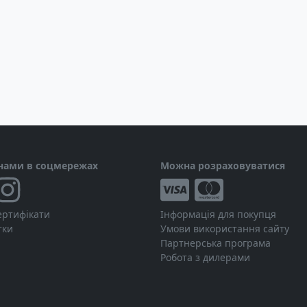
 нами в соцмережах
Можна розраховуватися
ертифікати
Інформація для покупця
тки
Умови використання сайту
Партнерська програма
Робота з дилерами