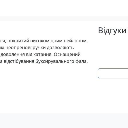
Відгуки
ться, покритий високоміцним нейлоном,
які неопренові ручки дозволяють
задоволення від катання. Оснащений
а відстібування буксирувального фала.