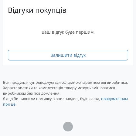
поліпропіленом, які гарантують легкість та
Відгуки покупців
зручність у процесі носіння жилета. До
розташованого внизу жилета D-кільця можна
прикріпити страховий трос на випадок
Ваш відгук буде першим.
надзвичайної ситуації.
Характеристики рятувального
жилета Jobe Indy Vest Blue
Залишити відгук
Жилет виготовлений з неопрену
Конструкція: блискавка спереду з двома
ремінцями
Вся продукція супроводжується офіційною гарантією від виробника.
Комфортна м'яка ПВХ піна
Характеристики та комплектація товару можуть змінюватися
виробником без повідомлення.
D-кільце для кріплення страхувальної
Якщо Ви виявили помилку в описі моделі, будь ласка,
повідомте нам
мотузки
про це
.
2 вбудовані ремені для утяжки по фігурі
Панелі мають канали для зливу води
Сертифіковано за стандартом ISO 50N
Загрузка...