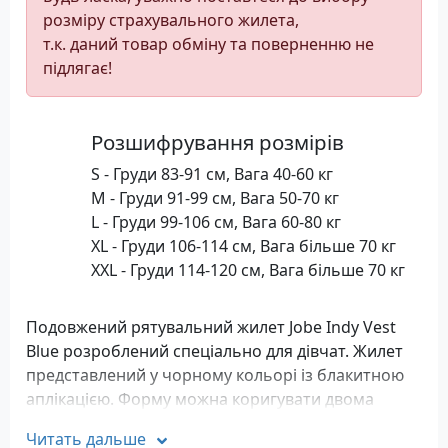
розміру страхувального жилета,
т.к. даний товар обміну та поверненню не
підлягає!
Розшифрування розмірів
S - Груди 83-91 см, Вага 40-60 кг
M - Груди 91-99 см, Вага 50-70 кг
L - Груди 99-106 см, Вага 60-80 кг
XL - Груди 106-114 см, Вага більше 70 кг
XXL - Груди 114-120 см, Вага більше 70 кг
Подовжений рятувальний жилет Jobe Indy Vest
Blue розроблений спеціально для дівчат. Жилет
представлений у чорному кольорі із блакитною
аплікацією. Форму можна коригувати двома
вбудованими ременями, тягнучи по фігурі.
Читать дальше
Виготовлений жилет з неопрену та наповнений