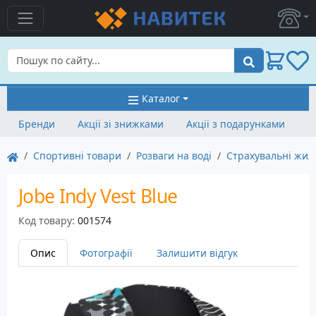
Пошук
Каталог
Бренди
Акції зі знижками
Акції з подарунками
Спортивні товари
Розваги на воді
Страхувальні жил
Jobe Indy Vest Blue
Код товару:
001574
Опис
Фотографії
Залишити відгук