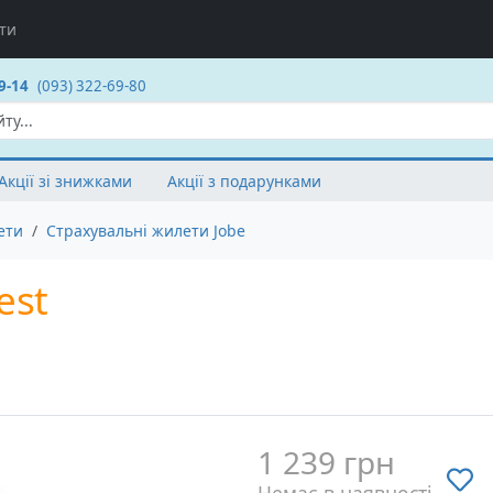
ти
9-14
(093) 322-69-80
Акції зі знижками
Акції з подарунками
ети
Страхувальні жилети Jobe
est
1 239 грн