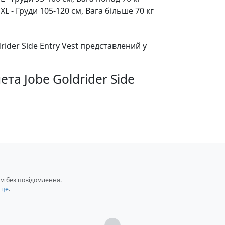
XL - Груди 105-120 см, Вага більше 70 кг
ider Side Entry Vest представлений у
а Jobe Goldrider Side
сту
м без повідомлення.
 це
.
Загрузка...