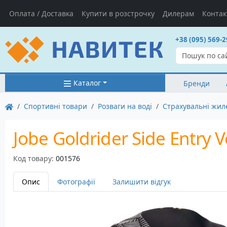
Оплата / Доставка
Купити в розстрочку
Дилерам
Контак
+38 (095) 569-2
Каталог
Бренди
Спортивні товари
Розваги на воді
Страхувальні жил
Jobe Goldrider Side Entry V
Код товару:
001576
Опис
Фотографії
Залишити відгук