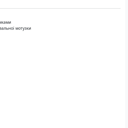
амками
вальної мотузки