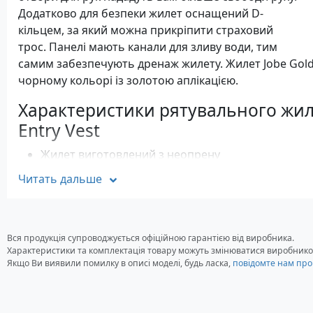
Додатково для безпеки жилет оснащений D-
кільцем, за який можна прикріпити страховий
трос. Панелі мають канали для зливу води, тим
самим забезпечують дренаж жилету. Жилет Jobe Goldr
чорному кольорі із золотою аплікацією.
Характеристики рятувального жилет
Entry Vest
Жилет виготовлений з неопрену
Конструкція: блискавка збоку із двома замками
Читать дальше
Комфортна м'яка ПВХ піна
Додаткові накладки з боків для додаткового захи
великі отвори для рук для більшої свободи руху
D-кільце для кріплення страхувальної мотузки
Вся продукція супроводжується офіційною гарантією від виробника.
Характеристики та комплектація товару можуть змінюватися виробнико
2 вбудовані ремені для утяжки по фігурі
Якщо Ви виявили помилку в описі моделі, будь ласка,
повідомте нам про
Панелі мають канали для зливу води
Сертифіковано за стандартом 50N CE