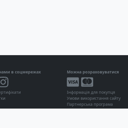
 нами в соцмережах
Можна розраховуватися
ертифікати
Інформація для покупця
тки
Умови використання сайту
Партнерська програма
Робота з дилерами