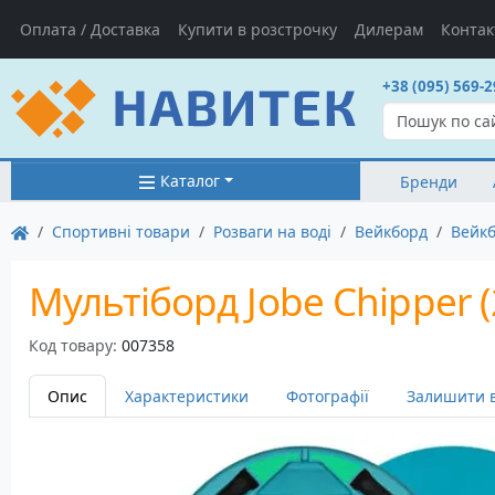
Оплата / Доставка
Купити в розстрочку
Дилерам
Контак
+38 (095) 569-2
Каталог
Бренди
Спортивні товари
Розваги на воді
Вейкборд
Вейкб
Мультіборд Jobe Chipper 
Код товару:
007358
Опис
Характеристики
Фотографії
Залишити в