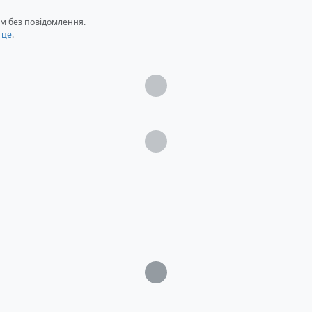
м без повідомлення.
 це
.
Загрузка...
Загрузка...
Загрузка...