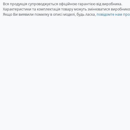
Матеріал: Пластик
Вся продукція супроводжується офіційною гарантією від виробника.
Діаметр: 100 см
Характеристики та комплектація товару можуть змінюватися виробнико
Вага: 7 кг
Якщо Ви виявили помилку в описі моделі, будь ласка,
повідомте нам про
Гарантія: 24 місяці