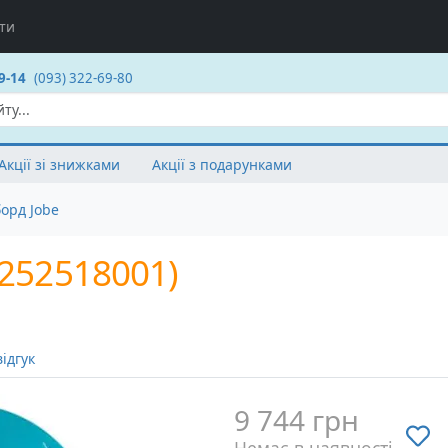
ти
9-14
(093) 322-69-80
Акції зі знижками
Акції з подарунками
орд Jobe
(252518001)
ідгук
9 744 грн