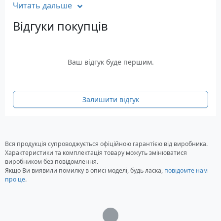
Максимальна швидкість обертів: 5000 об/хв
Читать дальше
Діаметр диска: 254 мм
Відгуки покупців
Посадковий отвір диска: 30 мм
Глибина пропилу 90 ° / 45 °: 76/64 мм
Максимальний нахил пильного диска: 45°
вліво
Ваш відгук буде першим.
Максимальна ширина пиляння з
паралельним упором: 600 мм
Розмір столу: 460 x 710 мм
Залишити відгук
Розмір столу з розширенням: 460 x 1350 мм
Висота столу з підставкою: 890 мм
Вага: 35 кг
Термін гарантії: 12 місяців
Вся продукція супроводжується офіційною гарантією від виробника.
Характеристики та комплектація товару можуть змінюватися
виробником без повідомлення.
Якщо Ви виявили помилку в описі моделі, будь ласка,
повідомте нам
про це
.
Загрузка...