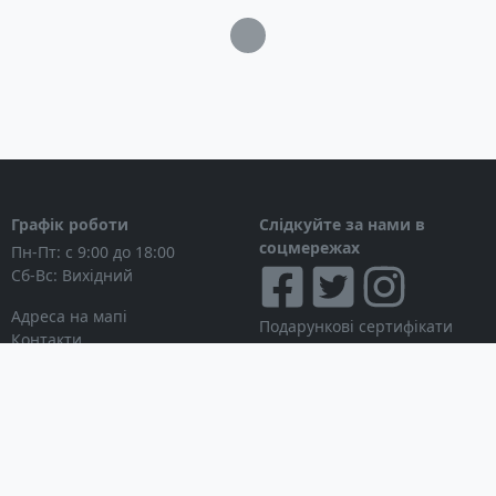
Загрузка...
Графік роботи
Слідкуйте за нами в
соцмережах
Пн-Пт: с 9:00 до 18:00
Сб-Вс: Вихідний
Адреса на мапі
Подарункові сертифікати
Контакти
Дисконтні картки
Новини
Можна розраховуватися
Особистий кабінет
Вхід в особистий кабінет
Мої замовлення
Список бажань
Інформація для покупця