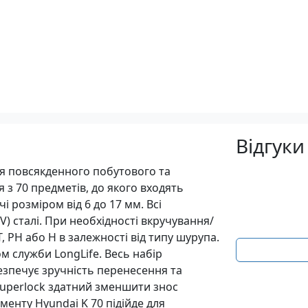
Відгуки
ля повсякденного побутового та
 з 70 предметів, до якого входять
і розміром від 6 до 17 мм. Всі
rV) сталі. При необхідності вкручування/
 PH або H в залежності від типу шурупа.
м служби LongLife. Весь набір
езпечує зручність перенесення та
Superlock здатний зменшити знос
менту Hyundai K 70 підійде для