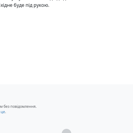
хідне буде під рукою.
ального набору
м без повідомлення.
 це
.
Загрузка...