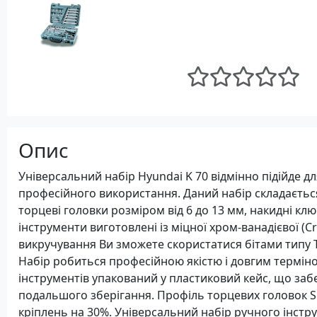
Опис
Універсальний набір Hyundai K 70 відмінно підійде д
професійного використання. Даний набір складається
торцеві головки розміром від 6 до 13 мм, накидні ключ
інструменти виготовлені із міцної хром-ванадієвої (C
викручування Ви зможете скористатися бітами типу T,
Набір робиться професійною якістю і довгим терміно
інструментів упакований у пластиковий кейс, що заб
подальшого зберігання. Профіль торцевих головок 
кріплень на 30%. Універсальний набір ручного інстру