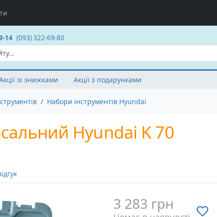
ти
9-14
(093) 322-69-80
Акції зі знижками
Акції з подарунками
струментів
Набори інструментів Hyundai
рсальний Hyundai K 70
ідгук
3 283 грн