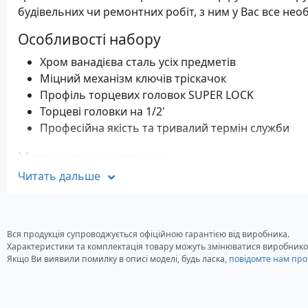
будівельних чи ремонтних робіт, з ним у Вас все необ
Особливості набору
Хром ванадієва сталь усіх предметів
Міцний механізм ключів тріскачок
Профіль торцевих головок SUPER LOCK
Торцеві головки на 1/2'
Професійна якість та тривалий термін служби
Характеристики
Читать дальше
Кількість предметів у наборі: 70 шт
Розмір: 445 х 50 х 200 мм
Вага: 4.6 кг
Вся продукція супроводжується офіційною гарантією від виробника.
Стандартна комплектація універс
Характеристики та комплектація товару можуть змінюватися виробнико
Якщо Ви виявили помилку в описі моделі, будь ласка,
повідомте нам про
інструментів Hyundai K 70
1/4" Головки торцеві: 6-13 мм: 8 шт
1/4" Ключ-тріщатка 150 мм 72 зубці