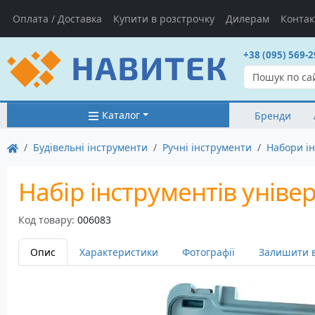
Оплата / Доставка
Купити в розстрочку
Дилерам
Контак
+38 (095) 569-2
Каталог
Бренди
Будівельні інструменти
Ручні інструменти
Набори ін
Набір інструментів уніве
Код товару:
006083
Опис
Характеристики
Фотографії
Залишити в