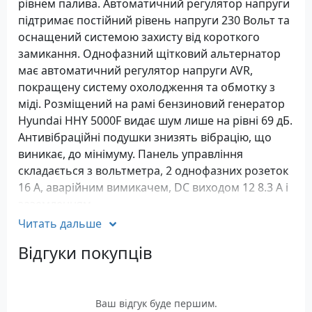
рівнем палива. Автоматичний регулятор напруги
підтримає постійний рівень напруги 230 Вольт та
оснащений системою захисту від короткого
замикання. Однофазний щітковий альтернатор
має автоматичний регулятор напруги AVR,
покращену систему охолодження та обмотку з
міді. Розміщений на рамі бензиновий генератор
Hyundai HHY 5000F видає шум лише на рівні 69 дБ.
Антивібраційні подушки знизять вібрацію, що
виникає, до мінімуму. Панель управління
складається з вольтметра, 2 однофазних розеток
16 А, аварійним вимикачем, DC виходом 12 8.3 A і
заземленням.
Читать дальше
Бензиновий генератор Hyundai HHY 5000F являє
собою - однофазний синхронний щітковий
Відгуки покупців
генератор змінного струму, що самозбуджується,
оснащений чотиритактним 2-х вальним
бензиновим двигуном Hyundai IC340 з
Ваш відгук буде першим.