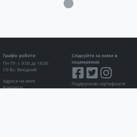
Загрузка...
Тип генератора: Бензиновий
Номінальна потужність струму: 4,0 кВт
Максимальна потужність струму: 4,4 кВт
Номінальна напруга струму: 220 В
Частота: 50 Гц
Тип двигуна: Hyundai IC340 4-х тактний 2-х
вальний бензиновий двигун з повітряним
Графік роботи
Слідкуйте за нами в
охолодженням
соцмережах
Пн-Пт: с 9:00 до 18:00
Об'єм двигуна: 340 см3
Сб-Вс: Вихідний
максимальна потужність двигуна: 11 к.с.
Об'єм картера: 1.1 л
Адреса на мапі
Подарункові сертифікати
Тип стартера: ручний
Контакти
Дисконтні картки
Розмір: 580 х 525 х 550 мм
Новини
Рівень шуму: 69 дБ
Місткість паливного бака: 25 л
Можна розраховуватися
Особистий кабінет
Час безперервної роботи: 15 (при 50%
Вхід в особистий кабінет
Мої замовлення
навантаження)
Список бажань
Інформація для покупця
Вага: 72 кг
Умови використання сайту