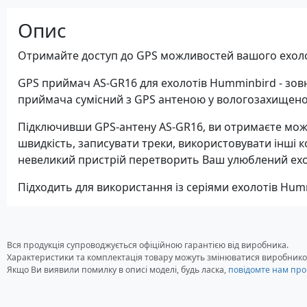
Опис
Отримайте доступ до GPS можливостей вашого ехол
GPS приймач AS-GR16 для ехолотів Humminbird - зов
приймача сумісний з GPS антеною у вологозахищено
Підключивши GPS-антену AS-GR16, ви отримаєте мож
швидкість, записувати треки, використовувати інші к
невеликий пристрій перетворить Ваш улюблений ехо
Підходить для використання із серіями ехолотів Hummi
Вся продукція супроводжується офіційною гарантією від виробника.
Характеристики та комплектація товару можуть змінюватися виробнико
Якщо Ви виявили помилку в описі моделі, будь ласка,
повідомте нам про