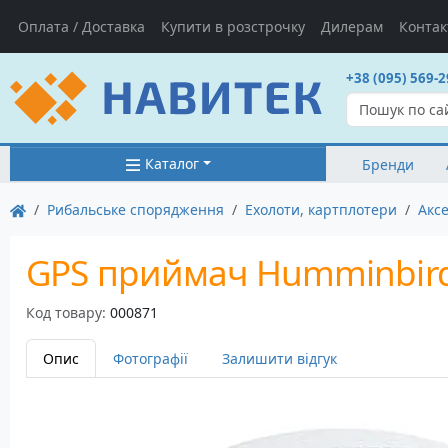
Оплата / Доставка
Купити в розстрочку
Дилерам
Контак
+38 (095) 569-2
Каталог
Бренди
Рибальське спорядження
Ехолоти, картплотери
Аксе
GPS приймач Humminbird
Код товару:
000871
Опис
Фотографії
Залишити відгук