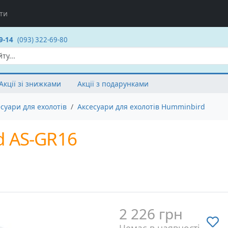
ти
9-14
(093) 322-69-80
Акції зі знижками
Акції з подарунками
суари для ехолотів
Аксесуари для ехолотів Humminbird
 AS-GR16
2 226 грн